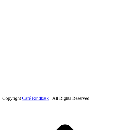
Copyright
Café Rindbæk
- All Rights Reserved
B
T
T