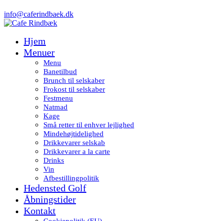
info@caferindbaek.dk
Hjem
Menuer
Menu
Banetilbud
Brunch til selskaber
Frokost til selskaber
Festmenu
Natmad
Kage
Små retter til enhver lejlighed
Mindehøjtidelighed
Drikkevarer selskab
Drikkevarer a la carte
Drinks
Vin
Afbestillingpolitik
Hedensted Golf
Åbningstider
Kontakt