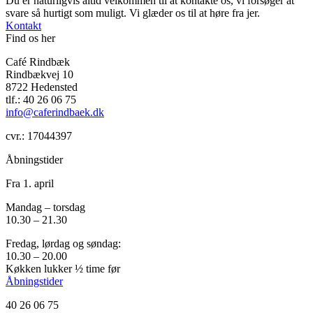
Du er naturligvis altid velkommen til at kontakte os, vi forsøger at
svare så hurtigt som muligt. Vi glæder os til at høre fra jer.
Kontakt
Find os her
Café Rindbæk
Rindbækvej 10
8722 Hedensted
tlf.: 40 26 06 75
info@caferindbaek.dk
cvr.: 17044397
Åbningstider
Fra 1. april
Mandag – torsdag
10.30 – 21.30
Fredag, lørdag og søndag:
10.30 – 20.00
Køkken lukker ½ time før
Åbningstider
40 26 06 75