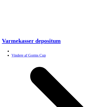
Varmekasser depositum
next
Vindere af Gorms Cup
post: