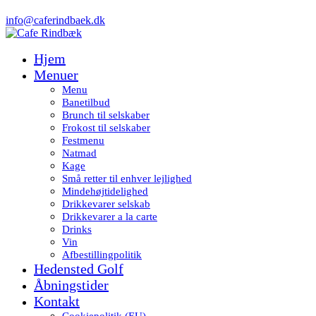
info@caferindbaek.dk
Hjem
Menuer
Menu
Banetilbud
Brunch til selskaber
Frokost til selskaber
Festmenu
Natmad
Kage
Små retter til enhver lejlighed
Mindehøjtidelighed
Drikkevarer selskab
Drikkevarer a la carte
Drinks
Vin
Afbestillingpolitik
Hedensted Golf
Åbningstider
Kontakt