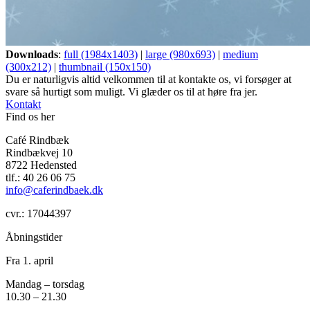
Downloads
:
full (1984x1403)
|
large (980x693)
|
medium
(300x212)
|
thumbnail (150x150)
Du er naturligvis altid velkommen til at kontakte os, vi forsøger at
svare så hurtigt som muligt. Vi glæder os til at høre fra jer.
Kontakt
Find os her
Café Rindbæk
Rindbækvej 10
8722 Hedensted
tlf.: 40 26 06 75
info@caferindbaek.dk
cvr.: 17044397
Åbningstider
Fra 1. april
Mandag – torsdag
10.30 – 21.30