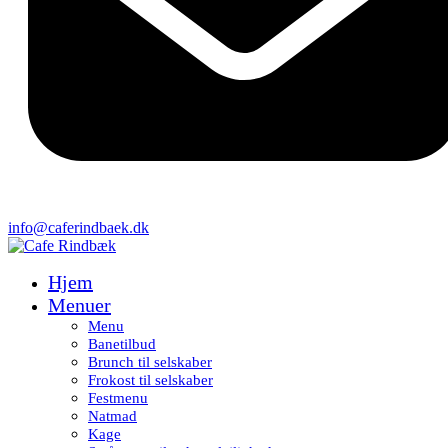
info@caferindbaek.dk
Hjem
Menuer
Menu
Banetilbud
Brunch til selskaber
Frokost til selskaber
Festmenu
Natmad
Kage