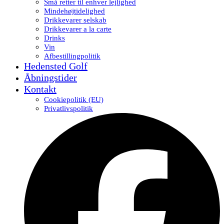
Små retter til enhver lejlighed
Mindehøjtidelighed
Drikkevarer selskab
Drikkevarer a la carte
Drinks
Vin
Afbestillingpolitik
Hedensted Golf
Åbningstider
Kontakt
Cookiepolitik (EU)
Privatlivspolitik