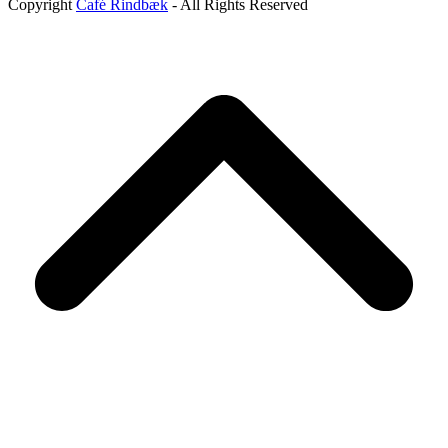
Copyright
Café Rindbæk
- All Rights Reserved
B
T
T